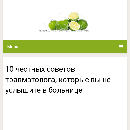
10 честных советов травматол
в боль
Menu
10 честных советов
травматолога, которые вы не
услышите в больнице