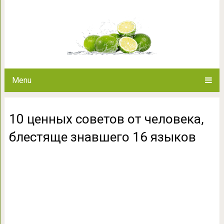
10 ценных советов от челов
язык
Menu
10 ценных советов от человека,
блестяще знавшего 16 языков