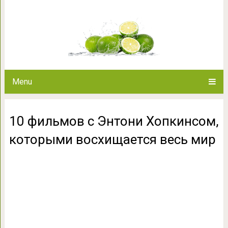
10 фильмов с Энтони Хопкин
весь 
Menu
10 фильмов с Энтони Хопкинсом,
которыми восхищается весь мир