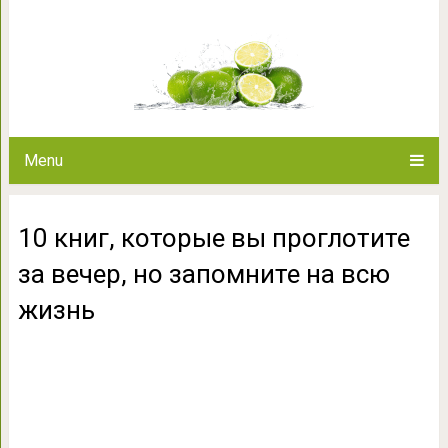
10 книг, которые вы проглотит
всю ж
Menu
10 книг, которые вы проглотите
за вечер, но запомните на всю
жизнь