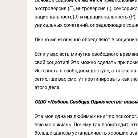
Основой соционики является предположения
экстраверсия (E), интроверсия (I), сенсорика (
рациональность(J) и иррациональность (P)
уникальных сочетаний, определяющих социо
Лично меня обычно определяют в соционичес
Если у вас есть минутка свободного времени,
свой социотип! Это можно сделать при пом
Интернета в свободном доступе, а также на
сетях, где вас смогут протипировать как л
этого дела.
ОШО «Любовь.Свобода.Одиночество: новый
Эта моя одна из любимых книг по психолог
всю мою жизнь. Почему так происходит, чт
больше шансов устанавливать хорошие вза