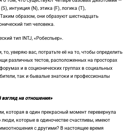
 о том, что существуют четыре базовых дихотомии —
S), интуиция (N), этика (F), логика (T),
. Таким образом, они образуют шестнадцать
нический тип человека.
кий тип INTJ, «Робеспьер».
 то, уверяю вас, потратьте её на то, чтобы определить
ощи различных тестов, расположенных на просторах
 форумах и в соционических группах в социальных
юбители, так и бывалые знатоки и профессионалы
 взгляд на отношения»
ии, которая в один прекрасный момент перевернула
о люди, которые в одиночестве счастливы, имеют
имоотношения с другими? В настоящее время