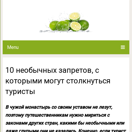
10 необычных запретов, с к
тури
Menu
10 необычных запретов, с
которыми могут столкнуться
туристы
В чужой монастырь со своим уставом не лезут,
поэтому путешественникам нужно мириться с
законами других стран, какими бы необычными или
даже глупыми они не казались. Конечно, если турист