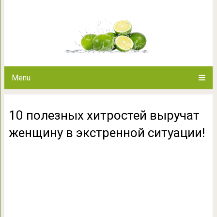
10 полезных хитростей выру
ситуа
Menu
10 полезных хитростей выручат
женщину в экстренной ситуации!