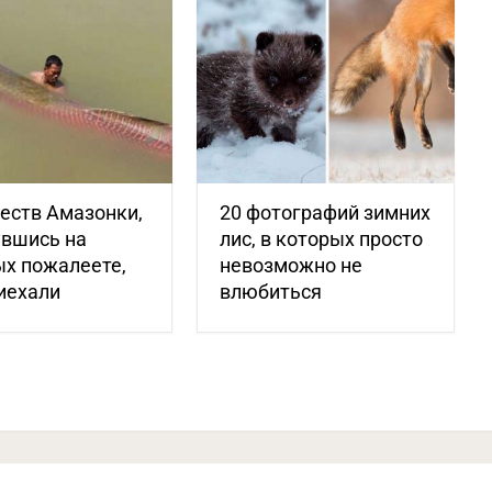
еств Амазонки,
20 фотографий зимних
увшись на
лис, в которых просто
х пожалеете,
невозможно не
иехали
влюбиться