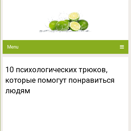
10 психологических трюков, к
люд
Menu
10 психологических трюков,
которые помогут понравиться
людям