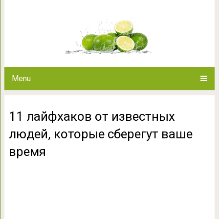
11 лайфхаков от известных лю
вре
Menu
11 лайфхаков от известных
людей, которые сберегут ваше
время