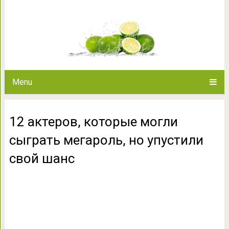
12 актеров, которые могли сы
свой 
Menu
12 актеров, которые могли
сыграть мегароль, но упустили
свой шанс