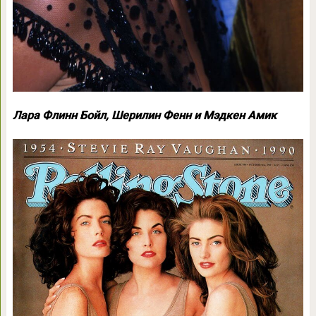
Лара Флинн Бойл, Шерилин Фенн и Мэдкен Амик