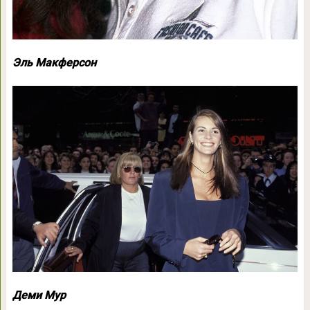
Эль Макферсон
Деми Мур