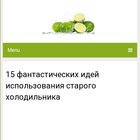
15 фантастических идей 
холодил
Menu
15 фантастических идей
использования старого
холодильника