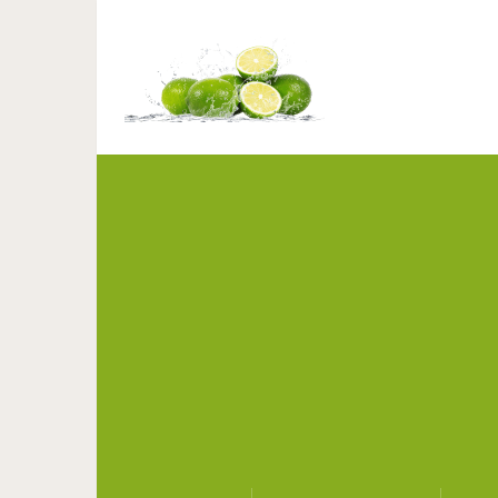
15 примеров круто
объединил