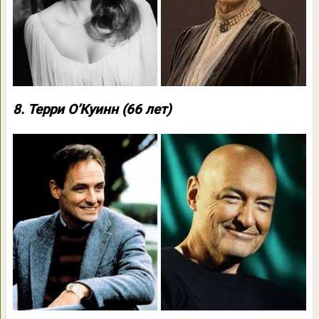
8. Терри О’Куинн (66 лет)