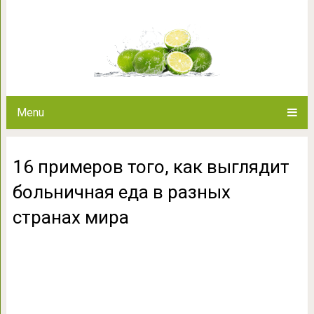
16 примеров того, как выгляд
странах
Menu
16 примеров того, как выглядит
больничная еда в разных
странах мира