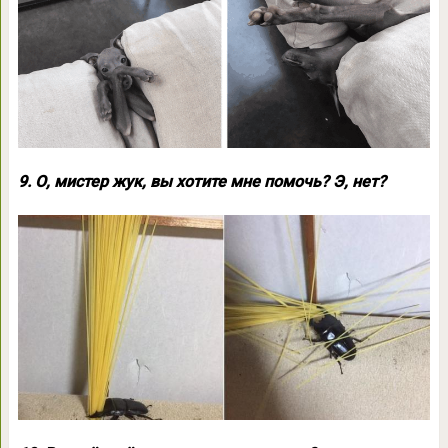
9. О, мистер жук, вы хотите мне помочь? Э, нет?