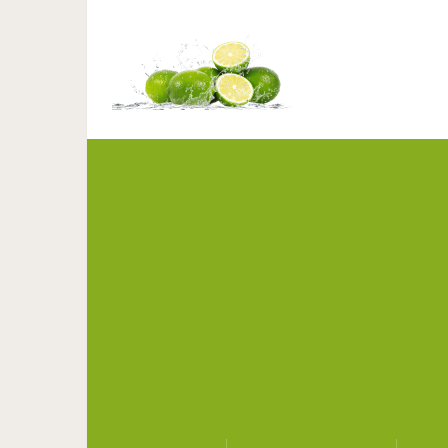
17 необыкновенны
прои