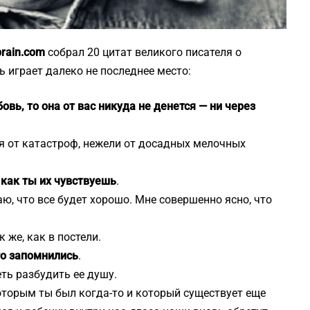
brain.com
собрал 20 цитат великого писателя о
ь играет далеко не последнее место:
вь, то она от вас никуда не денется — ни через
ся от катастроф, нежели от досадных мелочных
а как ты их чувствуешь
.
аю, что все будет хорошо. Мне совершенно ясно, что
же, как в постели.
что запомнились
.
ть разбудить ее душу.
оторым ты был когда-то и который существует еще