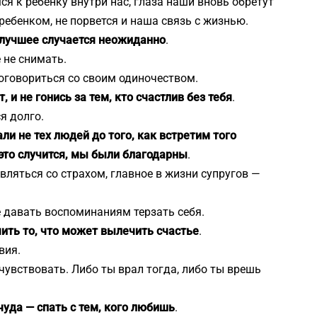
ся к ребенку внутри нас, глаза наши вновь обретут
 ребенком, не порвется и наша связь с жизнью.
е лучшее случается неожиданно
.
 не снимать.
оговориться со своим одиночеством.
, и не гонись за тем, кто счастлив без тебя
.
я долго.
ли не тех людей до того, как встретим того
 это случится, мы были благодарны
.
вляться со страхом, главное в жизни супругов —
 давать воспоминаниям терзать себя.
чить то, что может вылечить счастье
.
вия.
чувствовать. Либо ты врал тогда, либо ты врешь
чуда — спать с тем, кого любишь
.