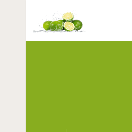
20 фото строительных 
ужасе схватитьс