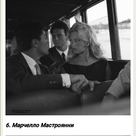
6. Марчелло Мастроянни