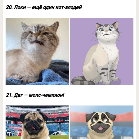
20. Локи — ещё один кот-злодей
21. Даг — мопс-чемпион!