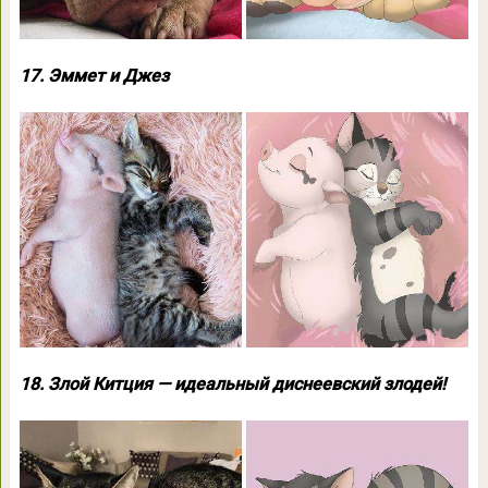
17. Эммет и Джез
18. Злой Китция — идеальный диснеевский злодей!