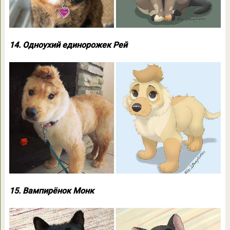
14. Одноухий единорожек Рей
15. Вампирёнок Монк