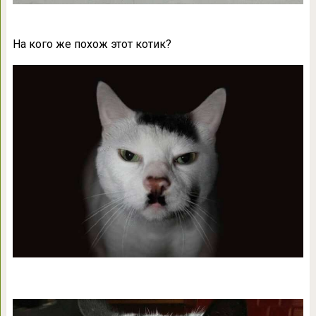
На кого же похож этот котик?