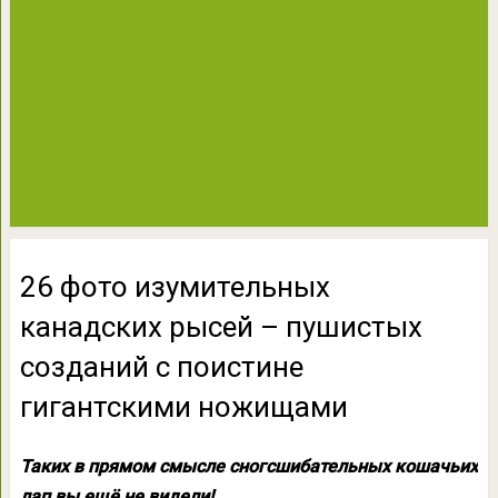
26 фото изумительных
канадских рысей – пушистых
созданий с поистине
гигантскими ножищами
Таких в прямом смысле сногсшибательных кошачьих
лап вы ещё не видели!