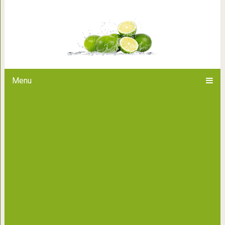
26 фото изумительных кан
созданий с поистине г
Menu