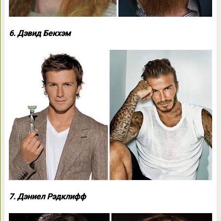
6. Дэвид Бекхэм
7. Дэниел Рэдклифф