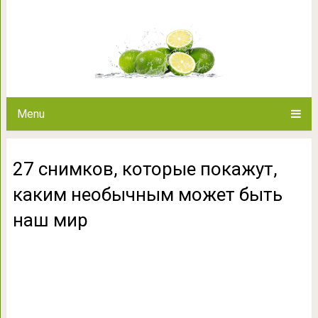
27 снимков, которые покажу
быть на
Menu
27 снимков, которые покажут,
каким необычным может быть
наш мир