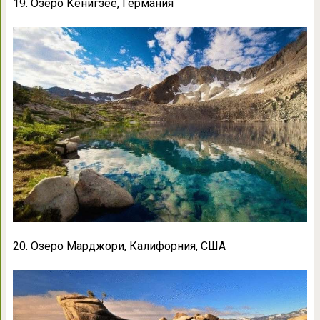
19. Озеро Кёнигзее, Германия
20. Озеро Марджори, Калифорния, США