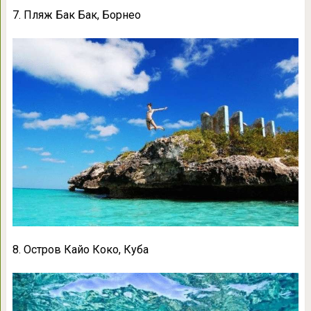
7. Пляж Бак Бак, Борнео
8. Остров Кайо Коко, Куба