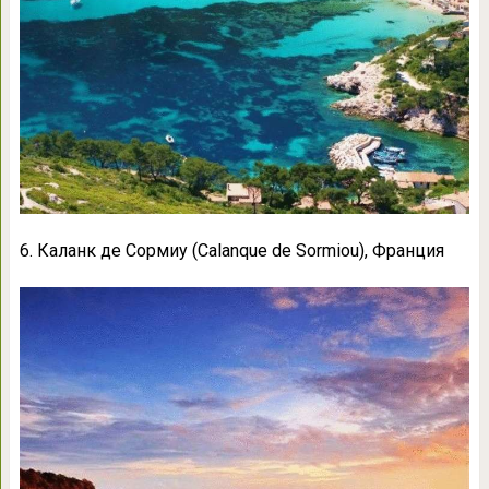
6. Каланк де Сормиу (Calanque de Sormiou), Франция