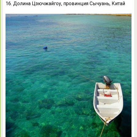
16. Долина Цзючжайгоу, провинция Сычуань, Китай