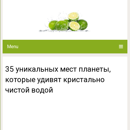
35 уникальных мест планеты,
чистой 
Menu
35 уникальных мест планеты,
которые удивят кристально
чистой водой