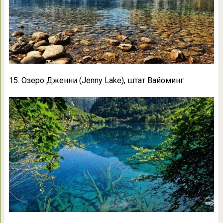
15. Озеро Дженни (Jenny Lake), штат Вайоминг