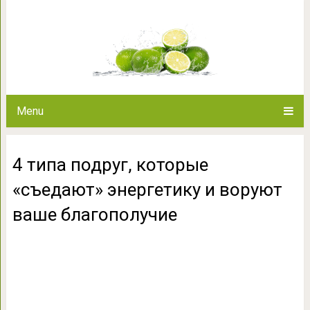
4 типа подруг, которые «съеда
благопо
Menu
4 типа подруг, которые
«съедают» энергетику и воруют
ваше благополучие