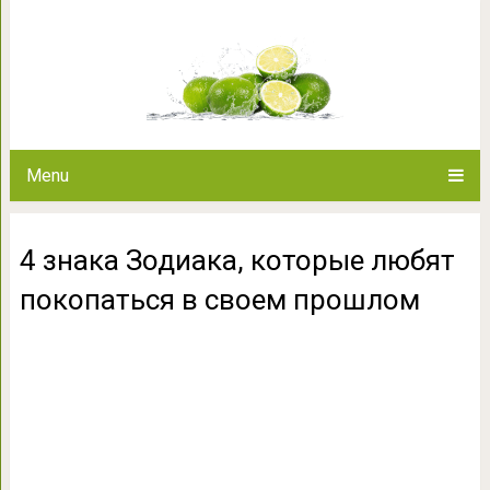
4 знака Зодиака, которые 
прош
Menu
4 знака Зодиака, которые любят
покопаться в своем прошлом