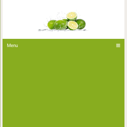
50-летняя мама потрясла мир 
ей удалось остан
Menu