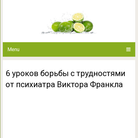
6 уроков борьбы с трудност
Фран
Menu
6 уроков борьбы с трудностями
от психиатра Виктора Франкла