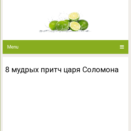
8 мудрых притч 
Menu
8 мудрых притч царя Соломона