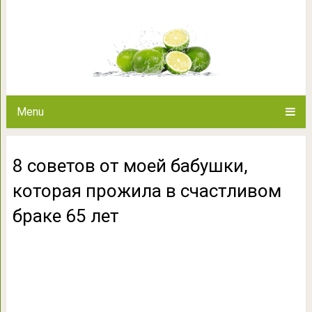
8 советов от моей бабушки, к
браке 6
Menu
8 советов от моей бабушки,
которая прожила в счастливом
браке 65 лет