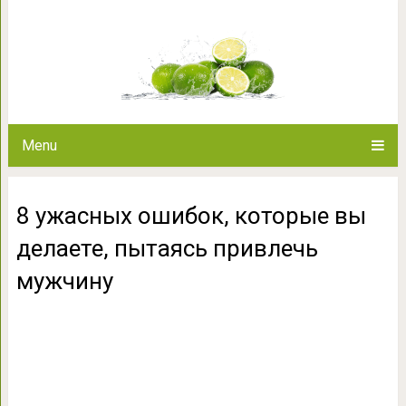
8 ужасных ошибок, которые вы
мужч
Menu
8 ужасных ошибок, которые вы
делаете, пытаясь привлечь
мужчину