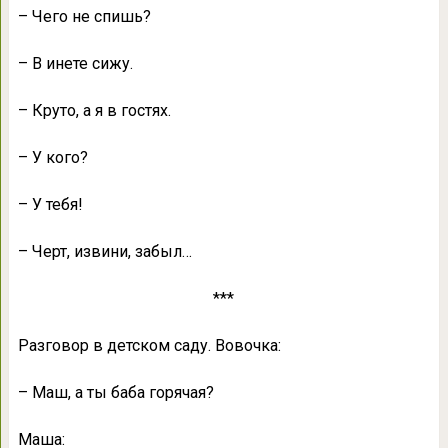
– Чего не спишь?
– В инете сижу.
– Круто, а я в гостях.
– У кого?
– У тебя!
– Черт, извини, забыл…
***
Разговор в детском саду. Вовочка:
– Маш, а ты баба горячая?
Маша: