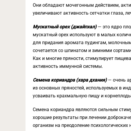
Они обладают мочегонным действием, акти
увеличивают активность сетчатки глаза, ле
Мускатный орех (джайпхал)
— это ядро пло
мускатный орех используют в малых количе
для придания аромата пудингам, молочны
сочетается со шпинатом и зимними сортам
Как и многие пряности, стимулирует пищев
активность иммунной системы.
Семена кориандра (хара дхания)
— очень ар
из основных пряностей, используемых в ин
усваивать крахмальную пищу и корнеплоды
Семена кориандра являются сильным стим
хорошие результаты при лечении доброкач
организм на преодоление психологических 