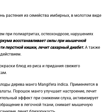
ень растения из семейства имбирных, в молотом виде
м при полиартритах, остеохондрозе, нарушениях
ркума восстанавливает силы при мышечной
ти перстной кишки, лечит сахарный диабет.
А также
 действием.
окраски блюд из риса и придания свежего
кам.
лоды дерева манго Mangifera indica. Применяется в
алаты. Порошок манго улучшает настроение, лечит
тельный эффект при снижении слуха, активизирует
ообращение в легочной ткани, снимает мышечную
ганизме, лечит близорукость.