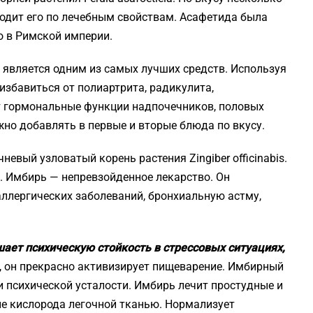
ходит его по лечебным свойствам. Асафетида была
о в Римской империи.
а является одним из самых лучших средств. Используя
избавиться от полиартрита, радикулита,
т гормональные функции надпочечников, половых
жно добавлять в первые и вторые блюда по вкусу.
евый узловатый корень растения Zingiber officinabis.
. Имбирь — непревзойденное лекарство. Он
ллергических заболеваний, бронхиальную астму,
ает психическую стойкость в стрессовых ситуациях,
, он прекрасно активизирует пищеварение. Имбирный
и психической усталости. Имбирь лечит простудные и
ие кислорода легочной тканью. Нормализует