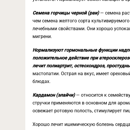
Семена горчицы черной (раи)
— семена раст
чем семена желтого сорта культивируемого
лечебными свойствами. Они хорошо успока
мигрени.
Нормализуют гормональные функции надп
положительное действие при атеросклероз
лечит полиартрит, остеохондроз, простудн
мастопатии. Острая на вкус, имеет ореховы
блюдах.
Кардамон (элайчи)
— относится к семейству
стручки применяются в основном для аром
освежает ротовую полость, стимулирует пи
Хорошо лечит ишемическую болезнь сердца,