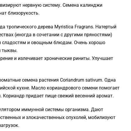
визируют нервную систему. Семена калинджи
чат близорукость.
да тропического дерева Myristica Fragrans. Натертый
ствах (иногда в сочетании с другими пряностями)
м сладостям и овощным блюдам. Очень хорошо
и тыквы.
арение и излечивает хронические риниты. Улучшает
оматные семена растения Coriandrum sativum. Одна
дийской кухне. Масло кориандрового семени помогает
. Кориандр придает пище свежий весенний аромат.
улятором иммунной системы организма. Дают
ественных и злокачественных опухолей, мобилизуют
нагрузок.