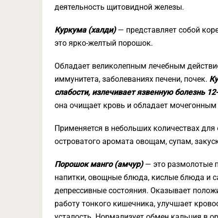
деятельность щитовидной железы.
Куркума (халди)
— представляет собой кор
это ярко-желтый порошок.
Обладает великолепным лечебным действие
иммунитета, заболеваниях печени, почек.
Ку
слабости, излечивает язвенную болезнь 12-
она очищает кровь и обладает мочегонным
Применяется в небольших количествах для 
островатого аромата овощам, супам, закус
Порошок манго (амчур)
— это размолотые п
напитки, овощные блюда, кислые блюда и с
депрессивные состояния. Оказывает положи
работу тонкого кишечника, улучшает кров
усталость. Нормализует обмен кальция в ор