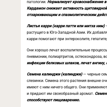
патологии.
Нормализует кровоснабжение в 
Кардамон снижает активность щитовидной
отхаркивающим и спазмолитическим дейст
Листья карри (карри патти или митха ним)
—
растущего в Юго-Западной Азии. Их добавл
карри помогают при энтероколите, гепатите,
Они хорошо лечат воспалительные процессы
пневмонии, полиартритов, остеохондроза, 
инфекции белковых шлаков, лечат ангину,
Семена калинджи (калинджи)
— черные сем
слезинки. Семена этого растения внешне оче
имеют с ним ничего общего. Они применяют
и придают им своеобразный аромат.
Семен
способствуют пищеварению.