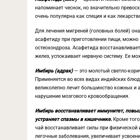
напоминает чеснок, но значительно превос
очень популярна как специя и как лекарств
Для лечения мигреней (головных болей) он
асафетиду при приготовлении пищи, можно 
остеохондроза. Асафетида восстанавливае
желез, успокаивает нервную систему. Ее мо
Имбирь (адрак)
— это молотый светло-коричн
Применяется во всех видах индийских блюд
великолепно лечит большинство кожных и а
нарушение мозгового кровообращения.
Имбирь восстанавливает иммунитет, повыш
устраняет спазмы в кишечнике.
Кроме того
чай восстанавливает силы при физической 
легочные заболевания, увеличивает усвоен