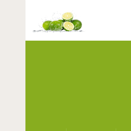
Бразильянка превраща
этого они 