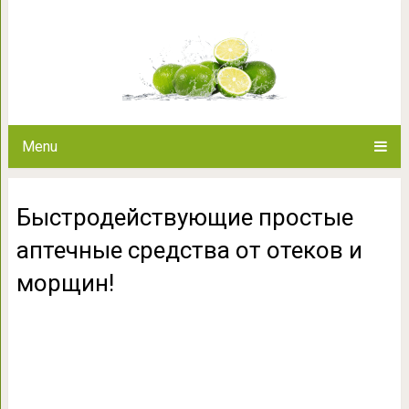
Быстродействующие простые а
и мор
Menu
Быстродействующие простые
аптечные средства от отеков и
морщин!