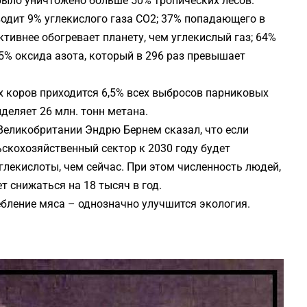
было уничтожено больше 50% тропических лесов.
водит 9% углекислого газа CO2; 37% попадающего в
тивнее обогревает планету, чем углекислый газ; 64%
% оксида азота, который в 296 раз превышает
х коров приходится 6,5% всех выбросов парниковых
деляет 26 млн. тонн метана.
Великобритании Эндрю Бернем сказал, что если
ьскохозяйственный сектор к 2030 году будет
лекислоты, чем сейчас. При этом численность людей,
 снижаться на 18 тысяч в год.
ебление мяса – однозначно улучшится экология.