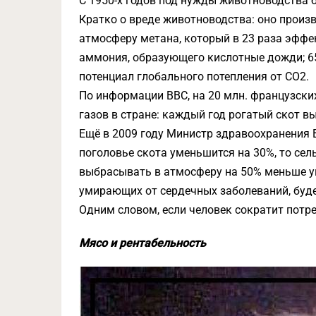
С 1950-х годов под нужды животноводства 
Кратко о вреде животноводства: оно произ
атмосферу метана, который в 23 раза эффек
аммония, образующего кислотные дожди; 65
потенциал глобального потепления от СО2.
По информации BBC, на 20 млн. французски
газов в стране: каждый год рогатый скот вы
Ещё в 2009 году Министр здравоохранения 
поголовье скота уменьшится на 30%, то сел
выбрасывать в атмосферу на 50% меньше уг
умирающих от сердечных заболеваний, будет
Одним словом, если человек сократит потр
Мясо и рентабельность