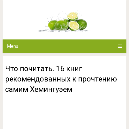
Что почитать. 16 книг рекоме
Хеминг
Menu
Что почитать. 16 книг
рекомендованных к прочтению
самим Хемингуэем