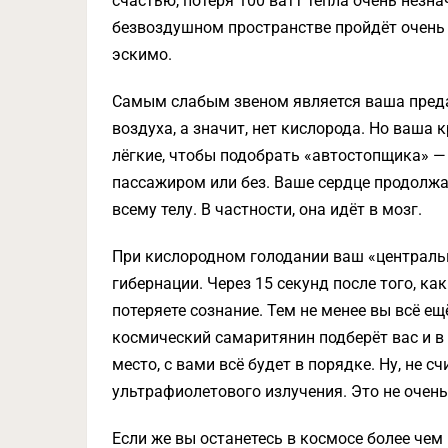
счастью, потеря 100 ватт тепла очень незна
безвоздушном пространстве пройдёт очень 
эскимо.
Самым слабым звеном является ваша преда
воздуха, а значит, нет кислорода. Но ваша 
лёгкие, чтобы подобрать «автостопщика» —
пассажиром или без. Ваше сердце продолжа
всему телу. В частности, она идёт в мозг.
При кислородном голодании ваш «централь
гибернации. Через 15 секунд после того, к
потеряете сознание. Тем не менее вы всё е
космический самаритянин подберёт вас и в 
место, с вами всё будет в порядке. Ну, не 
ультрафиолетового излучения. Это не очень
Если же вы останетесь в космосе более чем