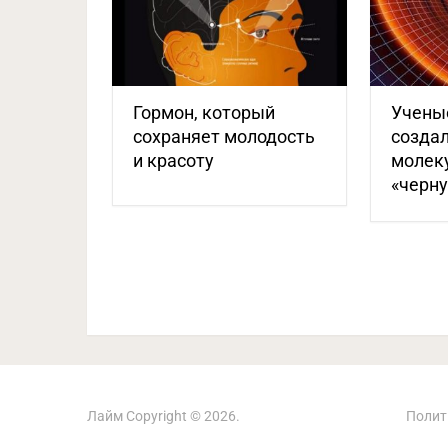
Гормон, который
Учены
сохраняет молодость
созда
и красоту
молек
«черн
Лайм
Copyright © 2026.
Полит