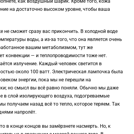
 лопнете, как воздушный шарик. Кроме того, кожа
ние на достаточно высоком уровне, чтобы ваша
же не сможет сразу вас прикончить. В холодной воде
мпературы воды, а из-за того, что она является очень
работанное вашим метаболизмом, тут же
нет конвекции — и теплопроводимости тоже нет.
аётся излучение. Каждый человек светится в
остью около 100 ватт. Электрическая лампочка была
овеком энергии, пока мы не перешли на
ки; но смысл вы всё равно поняли. Обычно мы даже
ые в слой изолирующего воздуха, подогреваемые
мы получаем назад всё то тепло, которое теряем. Так
днями напролёт.
то в конце концов вы замёрзнете насмерть. Но, к