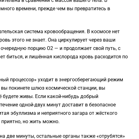
чительна в сравнении с массой вашего тела. В
много времени, прежде чем вы превратитесь в
тельская система кровообращения. В космосе нет
кровь этого не знает. Она циркулирует через ваши
 очередную порцию O2 — и продолжает свой путь, с
ет биться, и лишённая кислорода кровь расходится по
ный процессор» уходит в энергосберегающий режим
ак вы покинете шлюз космической станции, вы
щё будете живы. Если какой-нибудь добрый
течение одной-двух минут доставит в безопасное
считая эбуллизма и неприятного загара от жёсткого
 приятно, но жить можно.
 на две минуты, остальные органы также «отрубятся»