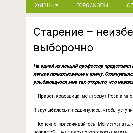
ЖИЗНЬ
ГОРОСКОПЫ
С
Cтарение – неизб
выборочно
На одной из лекций профессор представил 
легкое прикосновение к плечу. Оглянувшис
улыбающуюся мне так открыто, что неволь
– Привет, красавица, меня зовут Роза и мне
Я заулыбалась и подвинулась, чтобы уступи
– Конечно, присаживайтесь. Могу я узнать, 
возрасте? – мне вдруг захотелось шутить.