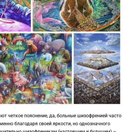
ют четкое пояснение, да, больные шизофренией часто
менно благодаря своей яркости, но однозначного
ключительно шизофреникам (настоящим и будущим) –