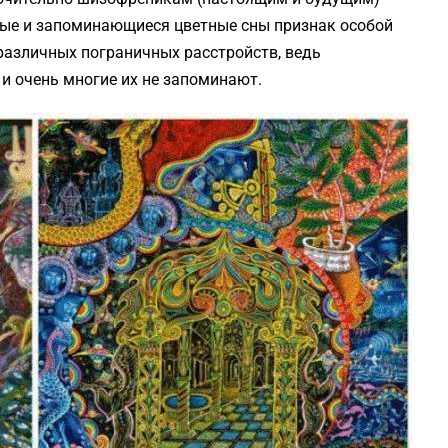
стые и запоминающиеся цветные сны признак особой
 различных пограничных расстройств, ведь
и очень многие их не запоминают.