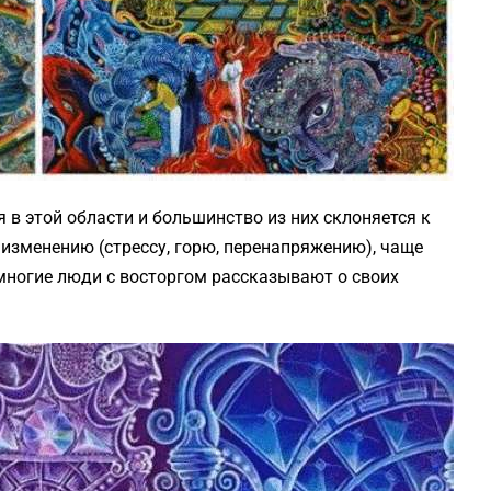
в этой области и большинство из них склоняется к
о изменению (стрессу, горю, перенапряжению), чаще
многие люди с восторгом рассказывают о своих