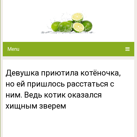
Девушка приютила котёночка, 
ним. Ведь котик оказ
Menu
Девушка приютила котёночка,
но ей пришлось расстаться с
ним. Ведь котик оказался
хищным зверем