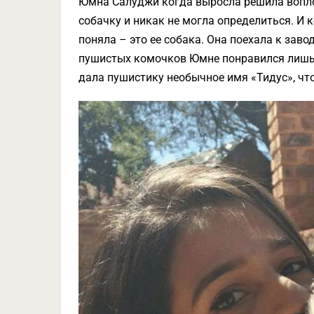
Юмна Салуджи когда выросла решила вопло
собачку и никак не могла определиться. И 
поняла – это ее собака. Она поехала к зав
пушистых комочков Юмне понравился лишь
дала пушистику необычное имя «Тидус», что