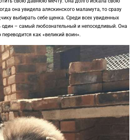
тить свою давнюю мечту. Она долго искала свою
когда она увидела аляскинского маламута, то сразу
одчику выбирать себе щенка. Среди всех увиденных
 один – самый любознательный и непоседливый. Она
 переводится как «великий воин».