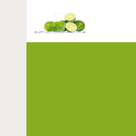
Девушка приютила ма
ста