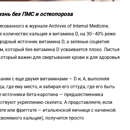
жизнь без ПМС и остеопороза
ванного в журнале Archives of Internal Medicine,
 количество кальция и витамина D, на 30–40% реже
одный источник витамина D, а зеленые соцветия
м, который без витамина D усваивается плохо. Листья
 который важен для свертывания крови и для здоровья
пании с еще двумя витаминами — D и, А, выполняя
, где ему место, и забирая его оттуда, где его быть
е источники бета-каротина — предшественника
бствуют укреплению скелета. А представляете, если
ете или фриттате — итальянской яичнице с начинкой.
свояемого кальция), получится просто