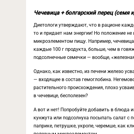
Чечевица + болгарский перец (семя к
Диетологи утверждают, что в рационе каждо
то и придает нам энергии! Но положение не 
микроэлементом пищу. Например, чечевица 
каждые 100 г продукта, больше, чем в говяж
подсолнечные семечки — вообще, «железная
Однако, как известно, из печени железо усв
— входящее в состав гемоглобина. Негемов
растительного происхождения, плохо усваив
в чечевице, бесполезен?
А вот и нет! Попробуйте добавить в блюда 
кунжута или подсолнуха посыпать салат с п
паприке, петрушке, укропе, черемше, как к
полезным микроэлементом.