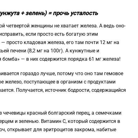
унжута + зелень) = прочь усталость
й четвертой женщины не хватает железа. А ведь оно-
исправить, если просто есть богатую этим
— просто кладовая железа, его там почти 12 мг на
ьей печени (8,2 мг на 100г). А кунжутные и
 бомба» — в них содержится порядка 61 мг железа!
аивается гораздо лучше, потому что оно там гемовое
ое железо, поступающее в организм с продуктами
ается. Получается, источник бодрости, содержащийся
из чечевицы красный болгарский перец, а семечками
ерцем и зеленью. Витамин С, который содержится в
люч, открывает для эритроцитов закрома, набитые