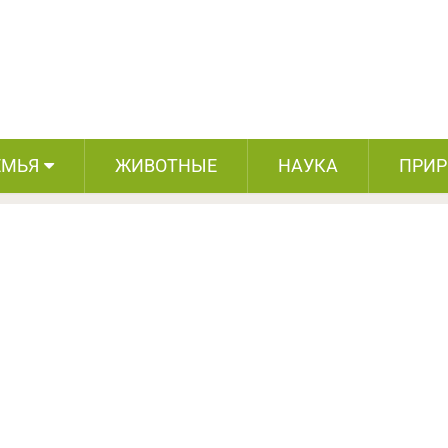
 Простые вещи, которые помогают
щититься от рака
ЕМЬЯ
ЖИВОТНЫЕ
НАУКА
ПРИ