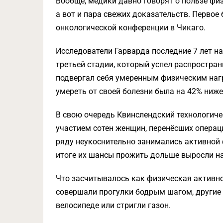
Вообще, медики давно говорят о пользе фи
а вот и пара свежих доказательств. Первое
онкологической конференции в Чикаго.
Исследователи Гарварда последние 7 лет н
третьей стадии, который успел распространи
подвергал себя умеренным физическим наг
умереть от своей болезни была на 42% ниже
В свою очередь Квинслендский технологиче
участием сотен женщин, перенёсших операци
ряду неукоснительно занимались активной 
итоге их шансы прожить дольше выросли на
Что засчитывалось как физическая активн
совершали прогулки бодрым шагом, другие 
велосипеде или стригли газон.