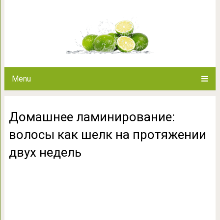
Домашнее ламинирование: вол
двух н
Menu
Домашнее ламинирование:
волосы как шелк на протяжении
двух недель