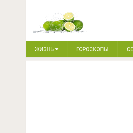
Джордж Майкл втайне 
на б
ЖИЗНЬ
ГОРОСКОПЫ
С