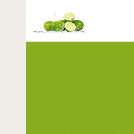
Эйнштейн: «Только 
госпо