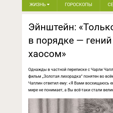
ЖИЗНЬ
ГОРОСКОПЫ
С
Эйнштейн: «Тольк
в порядке — гений
хаосом»
Однажды в частной переписке с Чарли Чап
фильм „Золотая лихорадка“ понятен во всё
Чаплин ответил ему: «Я Вами восхищаюсь е
мире не понимает, а Вы всё-таки стали вел